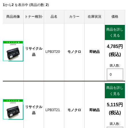
1
から
2
を表示中 (商品の数:
2
)
商品画像
トナー種別-
品名
カラー
在庫状況
価格
商品を詳し
く見る
4,785円
リサイクル
LPB3T20
モノクロ
即納品
(税込)
品
購入数:
商品を詳し
く見る
5,115円
リサイクル
LPB3T21
モノクロ
即納品
(税込)
品
購入数: