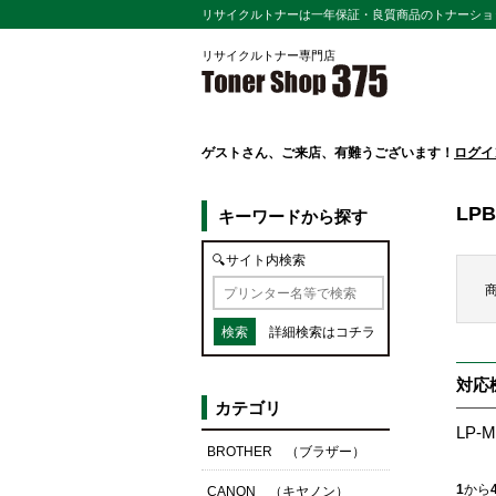
リサイクルトナーは一年保証・良質商品のトナーショッ
リサイクルトナー専門店
ゲスト
さん、ご来店、有難うございます！
ログイ
LPB
キーワードから探す
🔍サイト内検索
詳細検索はコチラ
対応
カテゴリ
LP-M
BROTHER （ブラザー）
1
から
CANON （キヤノン）