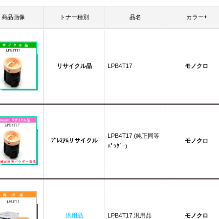
商品画像
トナー種別
品名
カラー+
リサイクル品
LPB4T17
モノクロ
LPB4T17 (純正同等
ﾌﾟﾚﾐｱﾑリサイクル
モノクロ
ﾊﾟｳﾀﾞｰ)
汎用品
LPB4T17 汎用品
モノクロ