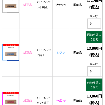
17,149円
CL115B ﾌﾞ
純正品
ブラック
即納品
(税込)
ﾗｯｸ 純正
購入数:
商品を詳し
く見る
13,860円
CL115B ｼｱ
純正品
シアン
即納品
(税込)
ﾝ 純正
購入数:
商品を詳し
く見る
13,860円
CL115B ﾏ
純正品
マゼンタ
即納品
(税込)
ｾﾞﾝﾀ 純正