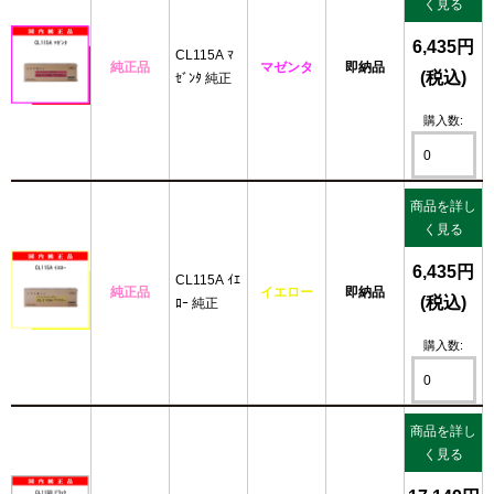
く見る
6,435円
CL115A ﾏ
純正品
マゼンタ
即納品
(税込)
ｾﾞﾝﾀ 純正
購入数:
商品を詳し
く見る
6,435円
CL115A ｲｴ
純正品
イエロー
即納品
(税込)
ﾛｰ 純正
購入数:
商品を詳し
く見る