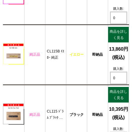
購入数:
商品を詳し
く見る
13,860円
CL115B ｲｴ
純正品
イエロー
即納品
(税込)
ﾛｰ 純正
購入数:
商品を詳し
く見る
10,395円
CL115 ﾄﾞﾗ
純正品
ブラック
即納品
(税込)
ﾑ ﾌﾞﾗｯｸ 純
正
購入数: