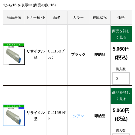
1
から
16
を表示中 (商品の数:
16
)
商品画像
トナー種別-
品名
カラー
在庫状況
価格
商品を詳し
く見る
5,060円
リサイクル
CL115B ﾌﾞ
ブラック
即納品
(税込)
品
ﾗｯｸ
購入数:
商品を詳し
く見る
5,060円
リサイクル
CL115B ｼｱ
シアン
即納品
(税込)
品
ﾝ
購入数: