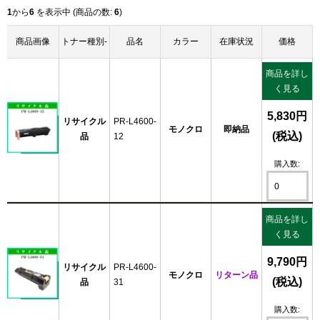
1
から
6
を表示中 (商品の数:
6
)
商品画像
トナー種別-
品名
カラー
在庫状況
価格
商品を詳し
く見る
5,830円
リサイクル
PR-L4600-
モノクロ
即納品
(税込)
品
12
購入数:
商品を詳し
く見る
9,790円
リサイクル
PR-L4600-
モノクロ
リターン品
(税込)
品
31
購入数: