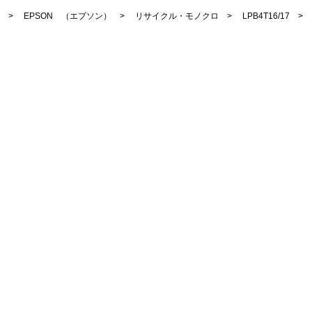
>
EPSON （エプソン）
>
リサイクル・モノクロ
>
LPB4T16/17
> L