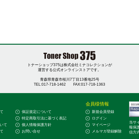
トナーショップ375は株式会社ミナコレクションが
運営する公式オンラインストアです。
青森県青森市桜川7丁目13番地25号
TEL:017-718-1462
FAX:017-718-1363
会員様情報
て
保証規定について
新規会員登録
特定商取引法に基づく表記
ログイン
当サ
いて
個人情報保護方針
マイページ
報保
て
お問い合せ
メルマガ登録解除
信方