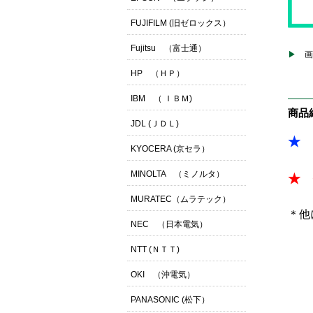
FUJIFILM (旧ゼロックス）
Fujitsu （富士通）
画
HP （ＨＰ）
IBM （ ＩＢＭ)
商品
JDL (ＪＤＬ)
★ 
KYOCERA (京セラ）
MINOLTA （ミノルタ）
★ 
MURATEC（ムラテック）
＊他
NEC （日本電気）
NTT (ＮＴＴ)
OKI （沖電気）
PANASONIC (松下）