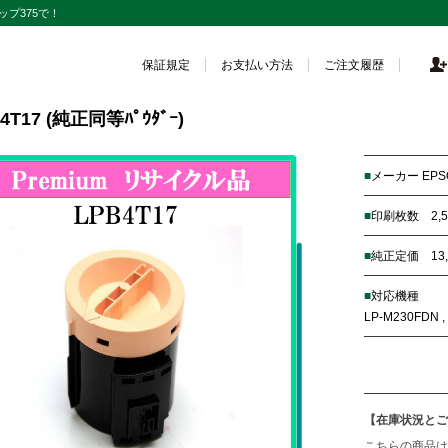
プ375で！
保証規定
お支払い方法
ご注文履歴
4T17 (純正同等ﾊﾟｳﾀﾞｰ)
メーカー EP
印刷枚数 2,5
純正定価 13
対応機種
LP-M230FDN ,
【在庫状況とご
こちらの商品は